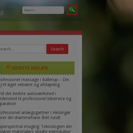
SENESTE INDLÆG
rofessionel massage i Ballerup – Din
j til øget velvære og afslapning
ind det bedste autoværksted i
densted til professionel bilservice og
eparation
rofessionel anlægsgartner i Helsingør
ikrer din drømmehave året rundt
yperspectral imaging: Teknologien der
slører materialers skjulte egenskaber