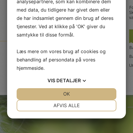
analysepartnere, som kan kombinere dem
F
med data, du tidligere har givet dem eller
S
v
de har indsamlet gennem din brug af deres
tjenester. Ved at klikke på 'OK' giver du
samtykke til disse formål.
B
Læs mere om vores brug af cookies og
B
behandling af persondata på vores
U
hjemmeside.
VIS
DETALJER
JA
NEJ
OK
JA
NEJ
NØDVENDIGE
PRÆFERENCER
arten WordPress Theme by
Dinozoom
.
AFVIS ALLE
JA
NEJ
JA
NEJ
MARKETING
STATISTIK