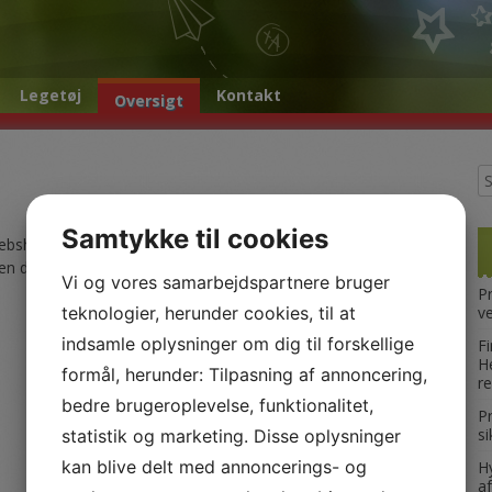
Legetøj
Kontakt
Oversigt
Samtykke til cookies
 webshops, som vi finder rigtig interessante i Danmark. Vi har
 da vi også elsker tøj til os selv, finder du naturligvis også lidt
Vi og vores samarbejdspartnere bruger
P
teknologier, herunder cookies, til at
ve
indsamle oplysninger om dig til forskellige
F
He
formål, herunder: Tilpasning af annoncering,
r
bedre brugeroplevelse, funktionalitet,
P
s
statistik og marketing. Disse oplysninger
kan blive delt med annoncerings- og
H
af