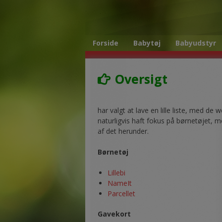
Skip
to
content
Forside
Babytøj
Babyudstyr
Oversigt
har valgt at lave en lille liste, med de
naturligvis haft fokus på børnetøjet, men
af det herunder.
Børnetøj
Lillebi
NameIt
Parcellet
Gavekort