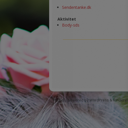
Sendentanke.dk
Aktivitet
Body-sds
Proudly powered by WordPress
&
Kinderg