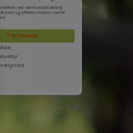
ordelene ved varmtvandstræning:
kånsom og effektiv motion i varmt
and
KATEGORIER
abytøj
abyudstyr
ncategorized