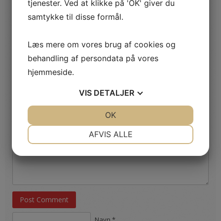
normale til de mere luksuriøse udgaver. En
pusletaske
med
tjenester. Ved at klikke på 'OK' giver du
mange rum giver et nemt overblik, i stedet for at alt bliver
samtykke til disse formål.
samlet i et rum, og skaber rod.
Børnetøjsportalen
Babyudstyr
Læs mere om vores brug af cookies og
behandling af persondata på vores
hjemmeside.
Økologisk tøj til dit barn
VIS
DETALJER
JA
NEJ
OK
JA
NEJ
Skriv et svar
NØDVENDIGE
PRÆFERENCER
AFVIS ALLE
JA
NEJ
JA
NEJ
MARKETING
STATISTIK
Post Comment
Navn *