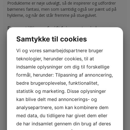
Produkterne er nøje udvalgt, så de inspirerer og udfordrer
børnenes fantasi, men som samtidig også ser pænt ud på
hylderne, og når det står fremme på stuegulvet.
Fremstilling af giftfrie materialer
Hos Lille Bi er der udelukkende taget højde for børnenes ve
Samtykke til cookies
og vel, og derfor er alle produkterne i webshoppen fremstillet
af giftfrie materialer.
Vi og vores samarbejdspartnere bruger
teknologier, herunder cookies, til at
Alle vores produkter er fremstillet af økologisk bomuld eller
indsamle oplysninger om dig til forskellige
træ fra plantager. Her kan du f.eks. Prøve juniorsengetøj i
lækker blød kvalitet og 100% bomuld.
formål, herunder: Tilpasning af annoncering,
bedre brugeroplevelse, funktionalitet,
Danmarks største udvalg af pusletasker
statistik og marketing. Disse oplysninger
Pusletasker skal være rummelige og nemme at bære. Da det
kan blive delt med annoncerings- og
ikke kun er mor, der skal skifte bleer eller give flaske, så må
pusletasken stilmæssigt gerne passe til begge forældre.
analysepartnere, som kan kombinere dem
med data, du tidligere har givet dem eller
Hos Lille Bi finder du Danmarks største udvalg af
de har indsamlet gennem din brug af deres
pusletasker, der passer til dit behov og stil, lige fra de