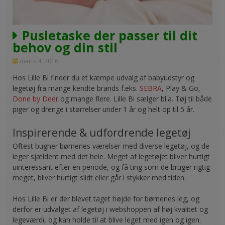
Pusletaske der passer til dit
behov og din stil
marts 4, 2016
Hos Lille Bi finder du et kæmpe udvalg af babyudstyr og
legetøj fra mange kendte brands f.eks.
SEBRA
, Play & Go,
Done by Deer
og mange flere. Lille Bi sælger bl.a. Tøj til både
piger og drenge i størrelser under 1 år og helt op til 5 år.
Inspirerende & udfordrende legetøj
Oftest bugner børnenes værelser med diverse legetøj, og de
leger sjældent med det hele. Meget af legetøjet bliver hurtigt
uinteressant efter en periode, og få ting som de bruger rigtig
meget, bliver hurtigt slidt eller går i stykker med tiden.
Hos Lille Bi er der blevet taget højde for børnenes leg, og
derfor er udvalget af legetøj i webshoppen af høj kvalitet og
legeværdi, og kan holde til at blive leget med igen og igen.